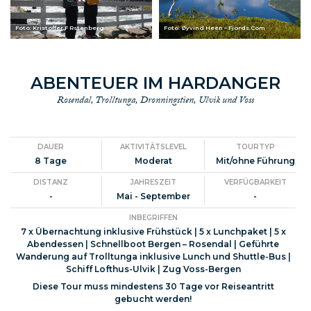
Foto: Kristoffer F Rstenberg
Foto: Øyvind Heen – Fjords.Com
ABENTEUER IM HARDANGER
Rosendal, Trolltunga, Dronningstien, Ulvik und Voss
DAUER
AKTIVITÄTSLEVEL
TOURTYP
8 Tage
Moderat
Mit/ohne Führung
DISTANZ
JAHRESZEIT
VERFÜGBARKEIT
-
Mai - September
-
INBEGRIFFEN
7 x Übernachtung inklusive Frühstück | 5 x Lunchpaket | 5 x
Abendessen | Schnellboot Bergen – Rosendal | Geführte
Wanderung auf Trolltunga inklusive Lunch und Shuttle-Bus |
Schiff Lofthus-Ulvik | Zug Voss-Bergen
Diese Tour muss mindestens 30 Tage vor Reiseantritt
gebucht werden!