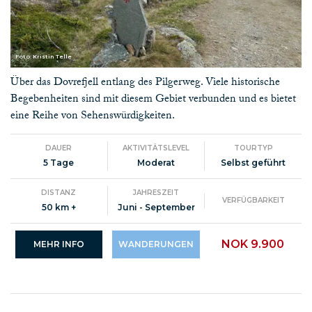
Foto: Kristin Telle
Über das Dovrefjell entlang des Pilgerweg. Viele historische
Begebenheiten sind mit diesem Gebiet verbunden und es bietet
eine Reihe von Sehenswürdigkeiten.
DAUER
AKTIVITÄTSLEVEL
TOURTYP
5 Tage
Moderat
Selbst geführt
DISTANZ
JAHRESZEIT
VERFÜGBARKEIT
50 km +
Juni - September
NOK 9.900
MEHR INFO
WANDERUNGEN