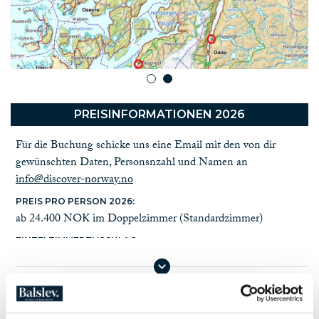
spektakuläre Natur und spannende Aktivitäten! Von
Bergtouren und Rafting bis zu Kulturerlebnissen und Cider-
Proben ist dies eine Tour, die sowohl für Abenteuerlustige als
Foto: Norgeskart
auch für Genießer geeignet ist.
1
2
Kann mit einer Wanderung auf dem
Kongevegen
kombiniert
werden.
PREISINFORMATIONEN 2026
Fahre auf eine Abenteuerreise im Hardanger
mit Discover Norway!
Für die Buchung schicke uns eine Email mit den von dir
gewünschten Daten, Personsnzahl und Namen an
Wanderungen
info@discover-norway.no
Praktische Informationen
PREIS PRO PERSON 2026:
Norwegenfakten
ab 24.400 NOK im Doppelzimmer (Standardzimmer)
EINZELZIMMERZUSCHLAG:
6.500 NOK
WEITERE INFORMATIONEN ANZEIGEN
IM PREIS NICHT INBEGRIFFEN:
Reise- und Reiserücktritts-Versicherung