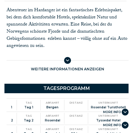
Abenteuer im Hardanger ist ein fantastisches Erlebnispaket,
bei dem dich komfortable Hotels, spektakuläre Natur und
spannende Aktivitäten erwarten. Eine Reise, bei der du
Norwegens schönste Fjorde und die dramatischten
Gebirgsformationen
erleben kannst – völlig ohne auf ein Auto
angewiesen zu sein.
Von
Bergen
aus fährst du mit Fjordcruise in das idyllische
Rosendal. Hier kannst du den charmanten Ort erkunden, die
berühmte Baronie besuchen oder ins Fjell wandern, um die
WEITERE INFORMATIONEN ANZEIGEN
fantastische Aussicht über die Umgebung zu genießen.
Von dort aus fährst du nach Tyssedal, wo du an einer geführten
TAGESPROGRAMM
Tour auf Trolltunga teilnimmst. Am Rande des ikonischen
Fjellmassivs hoch über dem Fjord kannst du die
TAG
ABFAHRT
DISTANZ
UNTERKUNFT
Panoramaaussicht genießen.
1
Tag 1
Bergen
Rosendal Turisthotell
Am Ufer des Hardangerfjords befindet sich Lofthus, umgeben
TAG
ABFAHRT
DISTANZ
UNTERKUNFT
2
Tag 2
Rosendal
Tyssedal Hotel
von üppigen Obstgärten und spektakulären Bergen. Hier hast
du die Möglchkeit, den berühmten Dronningstien zu wandern,
TAG
ABFAHRT
DISTANZ
UNTERKUNFT