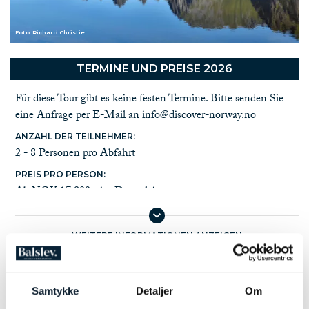
Praktische Informationen
Norwegenfakten
Foto: Richard Christie
TERMINE UND PREISE 2026
Für diese Tour gibt es keine festen Termine. Bitte senden Sie
eine Anfrage per E-Mail an
info@discover-norway.no
ANZAHL DER TEILNEHMER:
2 - 8 Personen pro Abfahrt
PREIS PRO PERSON:
Ab NOK 17.900,- im Doppelzimmer
NICHT IM PREIS ENTHALTEN:
Reise nach und von Tromsø
WEITERE INFORMATIONEN ANZEIGEN
Reise- und Stornoversicherung
Alkoholische Getränke, Sodagetränke und Snacks
Fähren
Samtykke
Detaljer
Om
EXTRA:
WEITERE BELIEBTE TOUREN