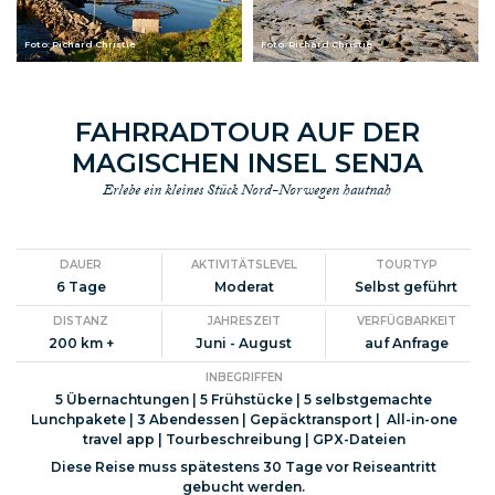
Foto: Richard Christie
Foto: Richard Christie
FAHRRADTOUR AUF DER
MAGISCHEN INSEL SENJA
Erlebe ein kleines Stück Nord-Norwegen hautnah
DAUER
AKTIVITÄTSLEVEL
TOURTYP
6 Tage
Moderat
Selbst geführt
DISTANZ
JAHRESZEIT
VERFÜGBARKEIT
200 km +
Juni - August
auf Anfrage
INBEGRIFFEN
5 Übernachtungen | 5 Frühstücke | 5 selbstgemachte
Lunchpakete | 3 Abendessen | Gepäcktransport | All-in-one
travel app | Tourbeschreibung | GPX-Dateien
Diese Reise muss spätestens 30 Tage vor Reiseantritt
gebucht werden.