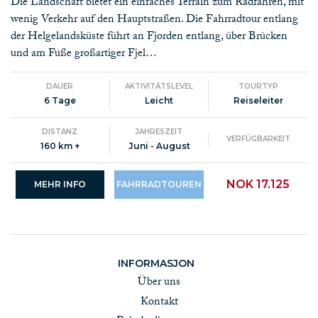
Die Landschaft bietet ein einfaches Terrain zum Radfahren, mit
wenig Verkehr auf den Hauptstraßen. Die Fahrradtour entlang
der Helgelandsküste führt an Fjorden entlang, über Brücken
und am Fuße großartiger Fjel…
DAUER
AKTIVITÄTSLEVEL
TOURTYP
6 Tage
Leicht
Reiseleiter
DISTANZ
JAHRESZEIT
VERFÜGBARKEIT
160 km +
Juni - August
NOK 17.125
MEHR INFO
FAHRRADTOUREN
INFORMASJON
Über uns
Kontakt