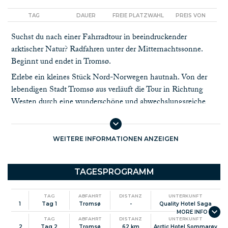
TAG
DAUER
FREIE PLATZWAHL
PREIS VON
Suchst du nach einer Fahrradtour in beeindruckender
arktischer Natur? Radfahren unter der Mitternachtssonne.
Beginnt und endet in Tromsø.
Erlebe ein kleines Stück Nord-Norwegen hautnah. Von der
lebendigen Stadt Tromsø aus verläuft die Tour in Richtung
Westen durch eine wunderschöne und abwechslungsreiche
Gegend und führt in Sommarøy ans Meer. Von dort aus geht es
nach Senja und die dramatische Atlantikküste. Der Weg
schlängelt sich durch überwältigende Landschaften, an
WEITERE INFORMATIONEN ANZEIGEN
Fjordarmen entlang, durch Tunnel, bergauf und bergab. Die
letzte Etappe zeigt dir das Senja der Kontraste, von rauer
TAGESPROGRAMM
Felslandschaft an der Küste bis zu sanften Hügeln, leise
plätschernden Bächen und rauschenden Flüssen im Inland.
TAG
ABFAHRT
DISTANZ
UNTERKUNFT
Von Finnsnes aus geht die Reise mit der Hurtigrute oder dem
1
Tag 1
Tromsø
-
Quality Hotel Saga
Schnellboot zurück nach Tromsø.
TAG
ABFAHRT
DISTANZ
UNTERKUNFT
2
Tag 2
Tromsø
62 km
Arctic Hotel Sommarøy