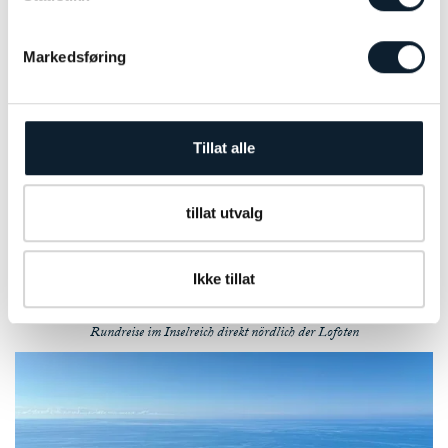
Küste ist ein Abenteuer für jeden, der eine etwas
anspruchsvollere Fahrradtour mache…
Markedsføring
DAUER
AKTIVITÄTSLEVEL
TOURTYP
8 Tage
Anspruchsvoll
Selbst geführt
DISTANZ
JAHRESZEIT
Tillat alle
VERFÜGBARKEIT
350 km +
Juni - August
NOK 22.000
MEHR INFO
FAHRRADTOUREN
tillat utvalg
Ikke tillat
Auf Fahrradtour im schönen Vesterålen
Rundreise im Inselreich direkt nördlich der Lofoten