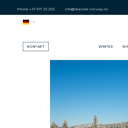
Phone
+47 917 25 200
info@discover-norway.no
KONTAKT
WINTER
WA