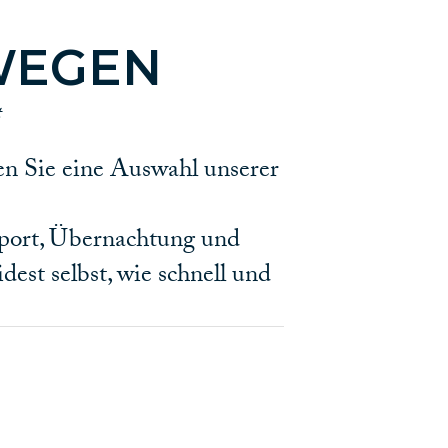
WEGEN
t
den Sie eine Auswahl unserer
sport, Übernachtung und
est selbst, wie schnell und
hmen, einen Umweg zu machen
n von uns zeigen Ihnen
 und Energie. Wohin will ich