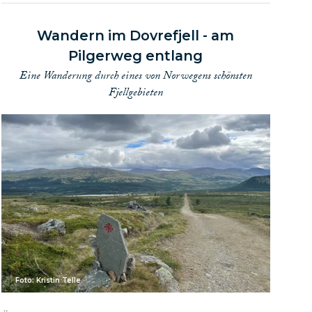
 Arbeit! Bei uns bekommt
Wandern im Dovrefjell - am
trieren können!
Pilgerweg entlang
Eine Wanderung durch eines von Norwegens schönsten
gen einfacher.
Fjellgebieten
Foto: Kristin Telle