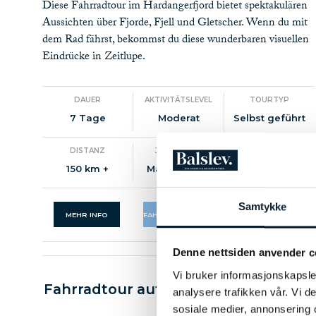
Diese Fahrradtour im Hardangerfjord bietet spektakulären
Aussichten über Fjorde, Fjell und Gletscher. Wenn du mit
dem Rad fährst, bekommst du diese wunderbaren visuellen
Eindrücke in Zeitlupe.
DAUER
AKTIVITÄTSLEVEL
TOURTYP
7 Tage
Moderat
Selbst geführt
DISTANZ
JAHRESZEIT
VERFÜGBARKEIT
150 km +
Mai - August
Samtykke
NOK 19.400
MEHR INFO
FAHRRADTOUREN
Denne nettsiden anvender c
Vi bruker informasjonskapsler
Fahrradtour auf der magischen Insel
analysere trafikken vår. Vi 
Senja
sosiale medier, annonsering 