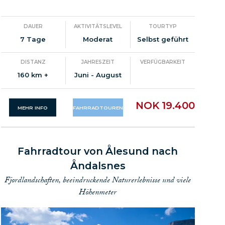
DAUER
AKTIVITÄTSLEVEL
TOURTYP
7 Tage
Moderat
Selbst geführt
DISTANZ
JAHRESZEIT
VERFÜGBARKEIT
160 km +
Juni - August
NOK 19.400
MEHR INFO
FAHRRADTOUREN
Fahrradtour von Ålesund nach
Åndalsnes
Fjordlandschaften, beeindruckende Naturerlebnisse und viele
Höhenmeter