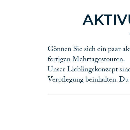
AKTI
Gönnen Sie sich ein paar ak
fertigen Mehrtagestouren.
Unser Lieblingskonzept sin
Verpflegung beinhalten. Du b
wie weit du unterwegs sein
oder eine Verschnaufpause 
mögliche Abkürzungen, Abs
Die Planung eines guten Url