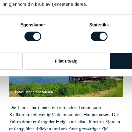
 inn gjennom din bruk av tjenestene deres.
Inselhopping mit Reiseleiter durch beeindruckende
Küstenlandschaf
Egenskaper
Statistikk
tillat utvalg
Foto: Thorleif Jacobsen
Die Landschaft bietet ein einfaches Terrain zum
Radfahren, mit wenig Verkehr auf den Hauptstraßen. Die
Fahrradtour entlang der Helgelandsküste führt an Fjorden
entlang, über Brücken und am Fuße großartiger Fjel…