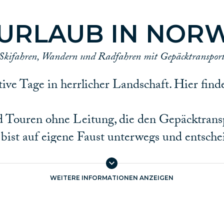
VURLAUB IN NOR
Skifahren, Wandern und Radfahren mit Gepäcktranspor
tive Tage in herrlicher Landschaft. Hier fin
d Touren ohne Leitung, die den Gepäcktran
ist auf eigene Faust unterwegs und entscheid
 willst. Du bist frei, eine Abkürzung zu ne
einzulegen. Karten und Tourenbeschreibunge
WEITERE INFORMATIONEN ANZEIGEN
techer und Sehenswertes am Wegesrand.
aubs erfordert sowohl Zeit, als auch Wissen