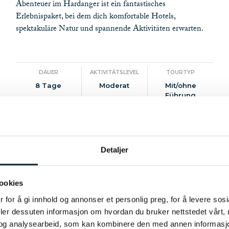
Abenteuer im Hardanger ist ein fantastisches
Erlebnispaket, bei dem dich komfortable Hotels,
spektakuläre Natur und spannende Aktivitäten erwarten.
DAUER
AKTIVITÄTSLEVEL
TOURTYP
8 Tage
Moderat
Mit/ohne
Führung
DISTANZ
JAHRESZEIT
VERFÜGBARKEIT
-
Mai - September
Detaljer
NOK 24.400
MEHR INFO
WANDERUNGEN
CL
ookies
 for å gi innhold og annonser et personlig preg, for å levere sos
Fahrradtour entlang der
Register to receive newsletter from Discover
deler dessuten informasjon om hvordan du bruker nettstedet vårt,
Helgelandsküste
Norway
og analysearbeid, som kan kombinere den med annen informasjon d