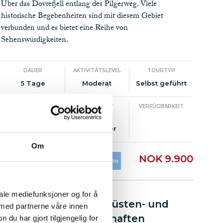
Über das Dovrefjell entlang des Pilgerweg. Viele
historische Begebenheiten sind mit diesem Gebiet
verbunden und es bietet eine Reihe von
Sehenswürdigkeiten.
DAUER
AKTIVITÄTSLEVEL
TOURTYP
5 Tage
Moderat
Selbst geführt
DISTANZ
JAHRESZEIT
VERFÜGBARKEIT
50 km +
Juni -
September
Om
NOK 9.900
MEHR INFO
WANDERUNGEN
OSE
iale mediefunksjoner og for å
Radtour durch Küsten- und
 med partnerne våre innen
Fjordlandschaften
u har gjort tilgjengelig for