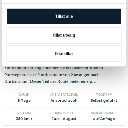
Tillat alle
tillat utvalg
Foto: Brian Tallman | Region Stavanger
Ikke tillat
Begib dich auf eine unvergessliche, durchaus anspruchsvolle
Fahrradtour entlang einer der spektakulärsten Routen
Norwegens – der Nordseeroute von Stavanger nach
Kristiansand. Dieser Teil der Route bietet eine p…
DAUER
AKTIVITÄTSLEVEL
TOURTYP
8 Tage
Anspruchsvoll
Selbst geführt
DISTANZ
JAHRESZEIT
VERFÜGBARKEIT
350 km +
Juni - August
auf Anfrage