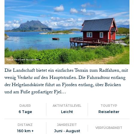
Foto: Thorleif Jacobsen
Die Landschaft bietet ein einfaches Terrain zum Radfahren, mit
wenig Verkehr auf den Hauptstraßen. Die Fahrradtour entlang
der Helgelandsküste führt an Fjorden entlang, über Brücken
und am Fuße großartiger Fjel…
DAUER
AKTIVITÄTSLEVEL
TOURTYP
6 Tage
Leicht
Reiseleiter
DISTANZ
JAHRESZEIT
VERFÜGBARKEIT
160 km +
Juni - August