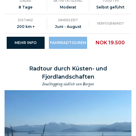
DAUER
AKTIVITÄTSLEVEL
TOURTYP
8 Tage
Moderat
Selbst geführt
DISTANZ
JAHRESZEIT
VERFÜGBARKEIT
200 km +
Juni - August
NOK 19.500
MEHR INFO
FAHRRADTOUREN
Radtour durch Küsten- und
Fjordlandschaften
Inselhopping südlich von Bergen