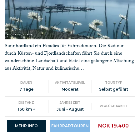
Foto: Kristin Telle
Sunnhordland ein Paradies für Fahrradtouren. Die Radtour
durch Küsten- und Fjordlandschaften führt Sie durch eine
wunderschöne Landschaft und bietet eine gelungene Mischung
aus Aktivität, Natur und kulinarische…
DAUER
AKTIVITÄTSLEVEL
TOURTYP
7 Tage
Moderat
Selbst geführt
DISTANZ
JAHRESZEIT
VERFÜGBARKEIT
160 km +
Juni - August
NOK 19.400
MEHR INFO
FAHRRADTOUREN