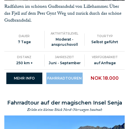
Radfahren im schönen Gudbrandsdal von Lillehammer. Über
das Fjell auf dem Peer Gynt Weg und zurück durch das schöne
Gudbrandsdal.
AKTIVITÄTSLEVEL
DAUER
TOURTYP
Moderat -
7 Tage
Selbst geführt
anspruchsvoll
DISTANZ
JAHRESZEIT
VERFÜGBARKEIT
250 km +
Juni - September
auf Anfrage
NOK 18.000
MEHR INFO
FAHRRADTOUREN
Fahrradtour auf der magischen Insel Senja
Erlebe ein kleines Stück Nord-Norwegen hautnah