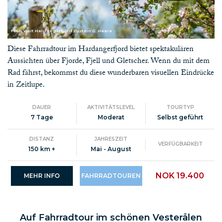
Foto: Visit Hardangerfjord Øystein G. Haara
Diese Fahrradtour im Hardangerfjord bietet spektakulären
Aussichten über Fjorde, Fjell und Gletscher. Wenn du mit dem
Rad fährst, bekommst du diese wunderbaren visuellen Eindrücke
in Zeitlupe.
DAUER
AKTIVITÄTSLEVEL
TOURTYP
7 Tage
Moderat
Selbst geführt
DISTANZ
JAHRESZEIT
VERFÜGBARKEIT
150 km +
Mai - August
NOK 19.400
MEHR INFO
FAHRRADTOUREN
Auf Fahrradtour im schönen Vesterålen