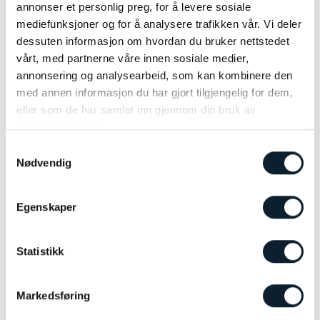
im Licht der glühenden Mi…
annonser et personlig preg, for å levere sosiale
mediefunksjoner og for å analysere trafikken vår. Vi deler
DAUER
AKTIVITÄTSLEVEL
TOURTYP
dessuten informasjon om hvordan du bruker nettstedet
8 Tage
Moderat
Selbst geführt
vårt, med partnerne våre innen sosiale medier,
annonsering og analysearbeid, som kan kombinere den
JAHRESZEIT
DISTANZ
med annen informasjon du har gjort tilgjengelig for dem,
Juni + August -
VERFÜGBARKEIT
160 km +
eller som de har samlet inn gjennom din bruk av
September
tjenestene deres.
CLOSE
NOK 25.600
Samtykkevalg
MEHR INFO
FAHRRADTOUREN
Register to receive newsletter from Discover Norway
Nødvendig
Egenskaper
Nordseeroute von Stavanger nach
Kristiansand
Das ultimative Radabenteuer von Stavanger nach Kristiansand
Statistikk
NEU
Markedsføring