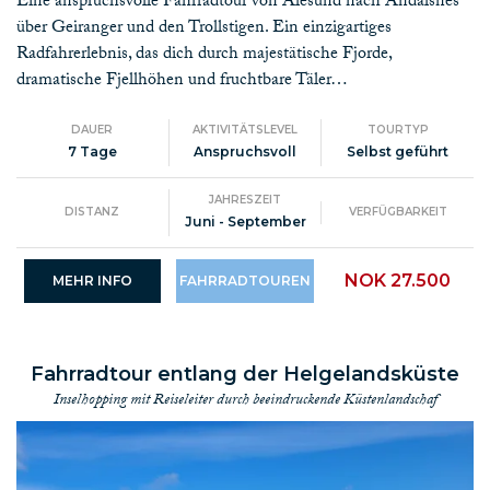
Eine anspruchsvolle Fahrradtour von Ålesund nach Åndalsnes
über Geiranger und den Trollstigen. Ein einzigartiges
Radfahrerlebnis, das dich durch majestätische Fjorde,
dramatische Fjellhöhen und fruchtbare Täler…
DAUER
AKTIVITÄTSLEVEL
TOURTYP
7 Tage
Anspruchsvoll
Selbst geführt
JAHRESZEIT
DISTANZ
VERFÜGBARKEIT
Juni - September
NOK 27.500
MEHR INFO
FAHRRADTOUREN
Fahrradtour entlang der Helgelandsküste
Inselhopping mit Reiseleiter durch beeindruckende Küstenlandschaf