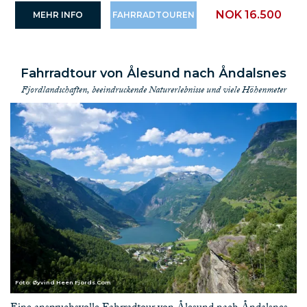
NOK 16.500
MEHR INFO
FAHRRADTOUREN
Fahrradtour von Ålesund nach Åndalsnes
Fjordlandschaften, beeindruckende Naturerlebnisse und viele Höhenmeter
Foto: Øyvind Heen Fjords.Com