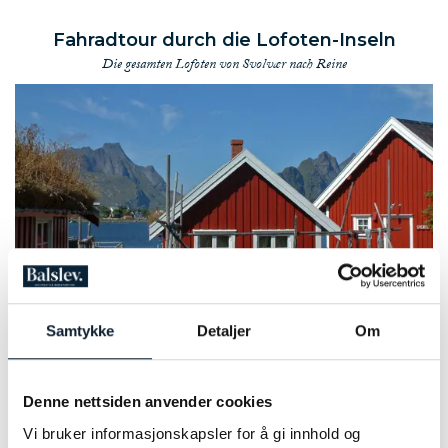
Fahradtour durch die Lofoten-Inseln
Die gesamten Lofoten von Svolvær nach Reine
Samtykke
Detaljer
Om
Foto: Classic Hotels Norway
Eine Fahrradtour durch die Lofoten-Inseln ist spektakulär, mit
Denne nettsiden anvender cookies
weißen Stränden, mächtigen Bergen, Licht und Dunkelheit,
Stille und Sturm. Im Juni und Juli kannst du dich darauf freuen,
Vi bruker informasjonskapsler for å gi innhold og