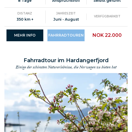
8 Tage
Anspruchsvoll
Selbst geführt
Siehe auch andere Touren von Discover Norway unter:
Skitouren
DISTANZ
JAHRESZEIT
VERFÜGBARKEIT
Wanderungen
350 km +
Juni - August
Kurzurlauben
NOK 22.000
MEHR INFO
FAHRRADTOUREN
Fahrradtour im Hardangerfjord
Einige der schönsten Naturerlebnisse, die Norwegen zu bieten hat