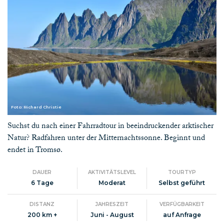
Foto: Richard Christie
Suchst du nach einer Fahrradtour in beeindruckender arktischer
Natur? Radfahren unter der Mitternachtssonne. Beginnt und
endet in Tromsø.
DAUER
AKTIVITÄTSLEVEL
TOURTYP
6 Tage
Moderat
Selbst geführt
DISTANZ
JAHRESZEIT
VERFÜGBARKEIT
200 km +
Juni - August
auf Anfrage