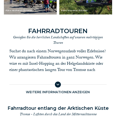
Foto: Richard Christie
Foto: Discover Norway
FAHRRADTOUREN
Genießen Sie die herrlichen Landschaften auf unseren mehrtägigen
Touren
Suchst du nach einem Norwegenurlaub voller Erlebnisse?
Wir arrangieren Fahrradtouren in ganz Norwegen. Wie
wäre es mit Insel-Hopping an der Helgelandsküste oder
einer phantastischen langen Tour von Troms
ø nach
Svolvæ
r? Für all unsere Touren bieten wir Leihfahrräder
an – E-bikes oder normale Räder. Für Vester
ǻ
len haben
wir eine kombinierte Fahrrad- und Wandertour
WEITERE INFORMATIONEN ANZEIGEN
konzipiert. Eine solche gibt es auch für die Lofoten.
Alle Fahrradtourenpakete sind inklusive Gepäcktransort.
Du fährst auf eigene Faust, ohne Guide. Du entscheidest
Fahrradtour entlang der Arktischen Küste
selbst, wann du Pause machen willst, die Aussicht
Tromsø - Lofoten durch das Land der Mitternachtssonne