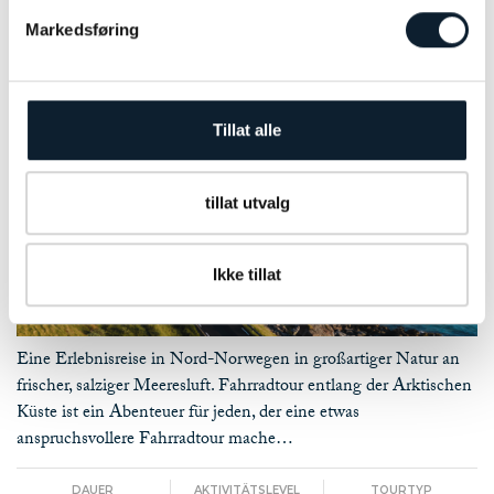
Tromsø - Lofoten durch das Land der Mitternachtssonne
Markedsføring
Tillat alle
tillat utvalg
Ikke tillat
Foto: Steffen Fossbakk, Visit Norway
Eine Erlebnisreise in Nord-Norwegen in großartiger Natur an
frischer, salziger Meeresluft. Fahrradtour entlang der Arktischen
Küste ist ein Abenteuer für jeden, der eine etwas
anspruchsvollere Fahrradtour mache…
DAUER
AKTIVITÄTSLEVEL
TOURTYP