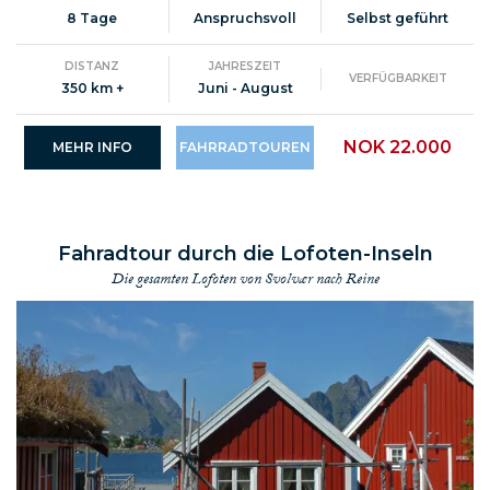
8 Tage
Anspruchsvoll
Selbst geführt
DISTANZ
JAHRESZEIT
VERFÜGBARKEIT
350 km +
Juni - August
NOK 22.000
MEHR INFO
FAHRRADTOUREN
Fahradtour durch die Lofoten-Inseln
Die gesamten Lofoten von Svolvær nach Reine