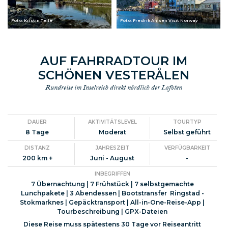
Foto: Kristin Telle
Foto: Fredrik Ahlsen Visit Norway
AUF FAHRRADTOUR IM
SCHÖNEN VESTERÅLEN
Rundreise im Inselreich direkt nördlich der Lofoten
DAUER
AKTIVITÄTSLEVEL
TOURTYP
8 Tage
Moderat
Selbst geführt
DISTANZ
JAHRESZEIT
VERFÜGBARKEIT
200 km +
Juni - August
-
INBEGRIFFEN
7 Übernachtung | 7 Frühstück | 7 selbstgemachte
Lunchpakete | 3 Abendessen | Bootstransfer Ringstad -
Stokmarknes | Gepäcktransport |
All-in-One-Reise-App |
Tourbeschreibung | GPX-Dateien
Diese Reise muss spätestens 30 Tage vor Reiseantritt