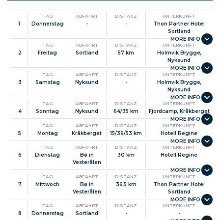
Praktische Informationen
Norwegenfakten
TAG
ABFAHRT
DISTANZ
UNTERKUNFT
1
Donnerstag
-
-
Thon Partner Hotel
Sortland
TAG
ABFAHRT
DISTANZ
UNTERKUNFT
2
Freitag
Sortland
57 km
Holmvik Brygge,
Nyksund
TAG
ABFAHRT
DISTANZ
UNTERKUNFT
3
Samstag
Nyksund
-
Holmvik Brygge,
Nyksund
TAG
ABFAHRT
DISTANZ
UNTERKUNFT
4
Sonntag
Nyksund
64/35 km
Fjordcamp, Kråkberget
TAG
ABFAHRT
DISTANZ
UNTERKUNFT
5
Montag
Kråkberget
15/39/53 km
Hotell Regine
TAG
ABFAHRT
DISTANZ
UNTERKUNFT
6
Dienstag
Bø in
30 km
Hotell Regine
Vesterålen
TAG
ABFAHRT
DISTANZ
UNTERKUNFT
7
Mittwoch
Bø in
36,5 km
Thon Partner Hotel
Vesterålen
Sortland
TAG
ABFAHRT
DISTANZ
UNTERKUNFT
8
Donnerstag
Sortland
-
-