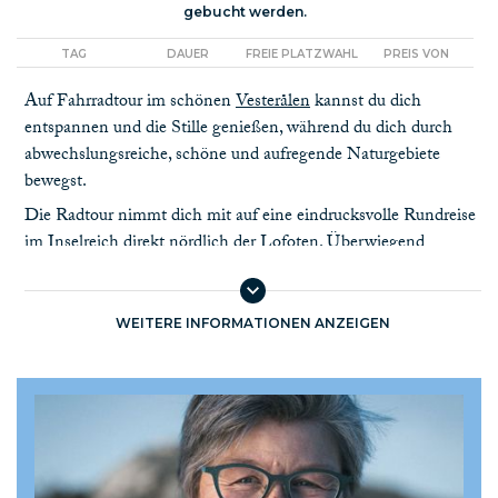
gebucht werden.
TAG
DAUER
FREIE PLATZWAHL
PREIS VON
Auf Fahrradtour im schönen
Vesterålen
kannst du dich
entspannen und die Stille genießen, während du dich durch
abwechslungsreiche, schöne und aufregende Naturgebiete
bewegst.
Die Radtour nimmt dich mit auf eine eindrucksvolle Rundreise
im Inselreich direkt nördlich der Lofoten. Überwiegend
leichtes Terrain entlang ruhiger Fjorde und am Fuße
imponierender Berge, über farbenprächtige Moore und durch
üppige Kulturlandschaft. Zeitweise ist die Landschaft geprägt
WEITERE INFORMATIONEN ANZEIGEN
durch das wilde Meer im Westen.
Unterwegs erlebst du unter anderem den ehemals verlassenen,
jetzt wieder bewohnten und bewirtschafteten Fischerdorf
Nyksund
, das jetzt zu einem lebendigen kleinen Ort und
unvergleichlichen Reiseziel geworden ist. Du kannst die Route
abkürzen mit einer spannenden Schifffahrt durch die Inseln