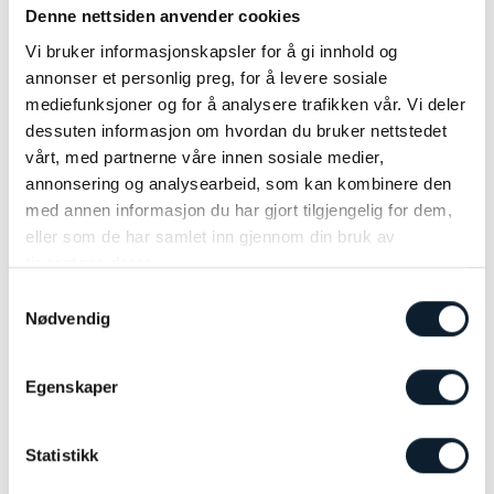
Denne nettsiden anvender cookies
NOK 2.900,-
Vi bruker informasjonskapsler for å gi innhold og
NICHT ENTHALTEN:
Reise nach/von Sortland
annonser et personlig preg, for å levere sosiale
Reise- und Stornoversicherung
mediefunksjoner og for å analysere trafikken vår. Vi deler
Alkoholische Getränke, Sodagetränke und Snacks
dessuten informasjon om hvordan du bruker nettstedet
vårt, med partnerne våre innen sosiale medier,
EXTRA:
annonsering og analysearbeid, som kan kombinere den
Topografische Straßenkarte: NOK 350,-
med annen informasjon du har gjort tilgjengelig for dem,
FAHRRAD-VERMIETUNG 7 TAGE:
eller som de har samlet inn gjennom din bruk av
Hybridfahrrad mit Tasche: NOK 2.350,-
tjenestene deres.
Elektrofahrrad mit Tasche: NOK 3.750,-
Samtykkevalg
Lenkertasche: NOK 150,-
Nødvendig
Egenskaper
WEITERE BELIEBTE TOUREN
Statistikk
Fahrradtour entlang der Arktischen Küste