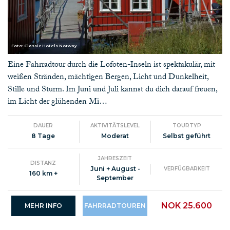
Foto: Classic Hotels Norway
Eine Fahrradtour durch die Lofoten-Inseln ist spektakulär, mit
weißen Stränden, mächtigen Bergen, Licht und Dunkelheit,
Stille und Sturm. Im Juni und Juli kannst du dich darauf freuen,
im Licht der glühenden Mi…
DAUER
AKTIVITÄTSLEVEL
TOURTYP
8 Tage
Moderat
Selbst geführt
JAHRESZEIT
DISTANZ
Juni + August -
VERFÜGBARKEIT
160 km +
September
NOK 25.600
MEHR INFO
FAHRRADTOUREN