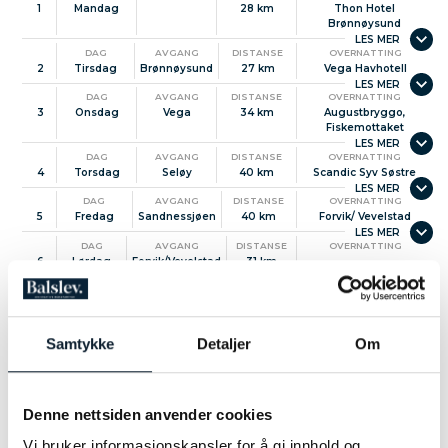
Discover Norway!
1
Mandag
28 km
Thon Hotel
Brønnøysund
Se flere spennende sykkelturer her
Reisevilkår
DAG
AVGANG
DISTANSE
OVERNATTING
2
Tirsdag
Brønnøysund
27 km
Vega Havhotell
DAG
AVGANG
DISTANSE
OVERNATTING
3
Onsdag
Vega
34 km
Augustbryggo,
Fiskemottaket
DAG
AVGANG
DISTANSE
OVERNATTING
4
Torsdag
Seløy
40 km
Scandic Syv Søstre
DAG
AVGANG
DISTANSE
OVERNATTING
5
Fredag
Sandnessjøen
40 km
Forvik/ Vevelstad
DAG
AVGANG
DISTANSE
OVERNATTING
6
Lørdag
Forvik/Vevelstad
31 km
Samtykke
Detaljer
Om
Denne nettsiden anvender cookies
Vi bruker informasjonskapsler for å gi innhold og