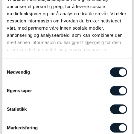
annonser et personlig preg, for å levere sosiale
mediefunksjoner og for å analysere trafikken vår. Vi deler
dessuten informasjon om hvordan du bruker nettstedet
vårt, med partnerne våre innen sosiale medier,
annonsering og analysearbeid, som kan kombinere den
Foto: Thorleif Jacobsen
med annen informasjon du har gjort tilgjengelig for dem,
eller som de har samlet inn gjennom din bruk av
PRISINFORMASJON 2026
tjenestene deres.
NB! Du vil motta en ny e-post fra oss når turen er bekreftet.
Samtykkevalg
Dette kan ta fra noen timer opp til 3 virkedager.
Nødvendig
Vennligst vent med å bestille relatert transport til du har mottatt
denne bekreftelsen fra oss.
Egenskaper
PRIS 2026:
Kr 17 125,- per person i dobbeltrom
Statistikk
TILLEGG FOR ENKELTROM:
Kr 6 500,-
LES MER
Markedsføring