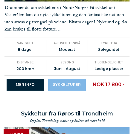
Drømmer du om sykkelferie i Nord-Norge? På sykkeltur i
Vesterålen kan du nyte sykkelturen og den fantastiske naturen
uten stress og trengsel på veiene. Ekstra dager i Nyksund og Bø
kan brukes til flotte fotture…
VARIGHET
AKTIVITETSNIVÅ
TYPE TUR
8 dager
Moderat
Selvguidet
DISTANSE
SESONG
TILGJENGELIGHET
200 km +
Juni - August
Ledige plasser
NOK 17 800,-
MER INFO
SYKKELTURER
Sykkeltur fra Røros til Trondheim
Opplev Trøndelags natur og kultur på nært hold