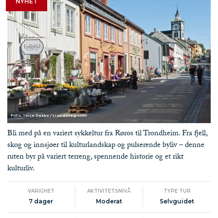
NYHET
Foto: Terje Rakke / trondelag.com
Bli med på en variert sykkeltur fra Røros til Trondheim. Fra fjell,
skog og innsjøer til kulturlandskap og pulserende byliv – denne
ruten byr på variert terreng, spennende historie og et rikt
kulturliv.
VARIGHET
AKTIVITETSNIVÅ
TYPE TUR
7 dager
Moderat
Selvguidet