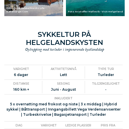
Foto: Terje Rakke/Nordic Life -
Nordnorge.Com
Foto: Kristoffer Møllevik - Visit Helgeland
SYKKELTUR PÅ
HELGELANDSKYSTEN
Øyhopping med turleder i imponerende kystlandskap
VARIGHET
AKTIVITETSNIVÅ
TYPE TUR
6 dager
Lett
Turleder
DISTANSE
SESONG
TILGJENGELIGHET
160 km +
Juni - August
-
INKLUDERT
5 x overnatting med frokost og niste | 3 x middag | Hybrid
sykkel | Båttransport | Inngangsbillett Vega Verdensarvsenter
| Turbeskrivelse | Bagasjetransport | Turleder
DAG
VARIGHET
LEDIGE PLASSER
PRIS FRA