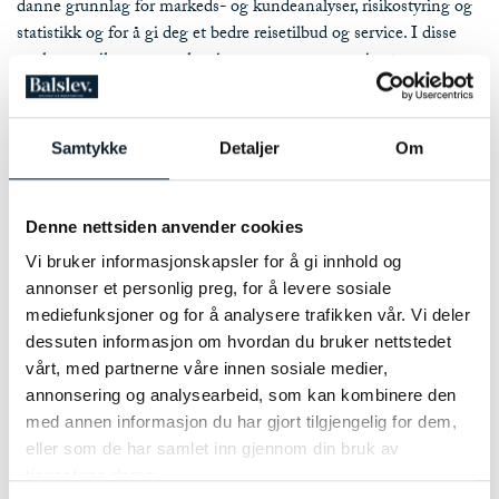
danne grunnlag for markeds- og kundeanalyser, risikostyring og
statistikk og for å gi deg et bedre reisetilbud og service. I disse
analysene vil personopplysningene være anonymisert.
Med mindre du reserverer deg mot direkte markedsføring kan vi
også bruke dine personopplsyninger til å gi deg ulike tilbud om
våre tjenester og/eller produkter. Det vil være 6-8 nyhetsbrev i
Samtykke
Detaljer
Om
året og brosjyre tilsendt i posten en gang i året. Du kan når som
helst reservere deg mot å motta slike markedsføringtilbud.
Denne nettsiden anvender cookies
Ved å gi informasjon om helsetilstanden, godtar du at vi
behandler denne personlige informasjonen for å gi turen, annen
Vi bruker informasjonskapsler for å gi innhold og
tjeneste og / eller produkt som du bestilte. Helsestatistikkdata
annonser et personlig preg, for å levere sosiale
blir aldri brukt til statistikk, markedsundersøkelser eller
mediefunksjoner og for å analysere trafikken vår. Vi deler
markedsføring.
dessuten informasjon om hvordan du bruker nettstedet
vårt, med partnerne våre innen sosiale medier,
Lagring av personopplysninger
annonsering og analysearbeid, som kan kombinere den
Vi lagrer personopplysninger så lenge det er nødvendig for å
med annen informasjon du har gjort tilgjengelig for dem,
oppfylle formålene beskrevet over. Vi lagrer vanligvis dine
eller som de har samlet inn gjennom din bruk av
personlige opplysninger i 2 år fra din siste tur eller fra å kontakte
tjenestene deres.
oss ellers.